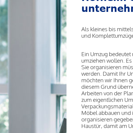
unterneh
Als kleines bis mitte
und Komplettumzüge 
Ein Umzug bedeutet n
umziehen wollen. Es g
Sie organisieren müs
werden. Damit Ihr Um
möchten wir Ihnen g
diesem Grund übern
Arbeiten von der Pla
zum eigentlichen Umz
Verpackungsmaterial 
Möbel abbauen und i
organisieren gegeben
Haustür, damit am Um